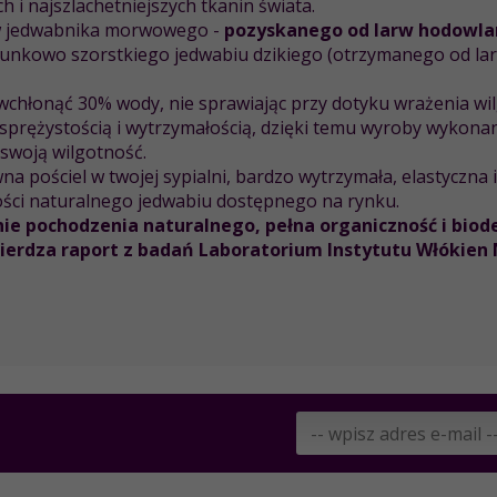
 i najszlachetniejszych tkanin świata.
w jedwabnika morwowego -
pozyskanego od larw hodowla
nkowo szorstkiego jedwabiu dzikiego (otrzymanego od la
łonąć 30% wody, nie sprawiając przy dotyku wrażenia wilgo
 sprężystością i wytrzymałością, dzięki temu wyroby wykonane
 swoją wilgotność.
a pościel w twojej sypialni, bardzo wytrzymała, elastyczna 
ści naturalnego jedwabiu dostępnego na rynku.
nie pochodzenia naturalnego, pełna organiczność i bio
rdza raport z badań Laboratorium Instytutu Włókien Na