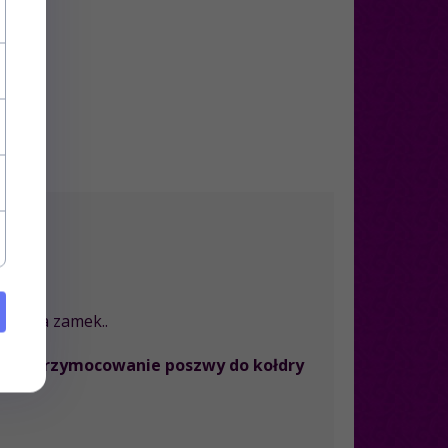
ane na zamek..
ające przymocowanie poszwy do kołdry