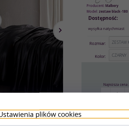
Producent:
Malbery
Model:
zestaw black-180
Dostępność:
wysyłka natychmiast
options[1]
Rozmiar:
options[2]
CZARNY
Kolor:
Najniższa cena 
Ustawienia plików cookies