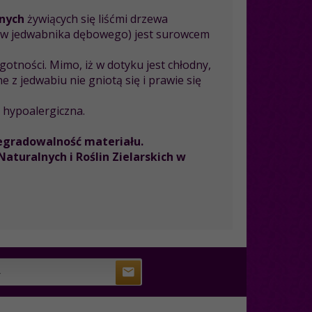
nych
żywiących się liśćmi drzewa
rw jedwabnika dębowego) jest surowcem
tności. Mimo, iż w dotyku jest chłodny,
 z jedwabiu nie gniotą się i prawie się
i hypoalergiczna.
degradowalność materiału.
turalnych i Roślin Zielarskich w