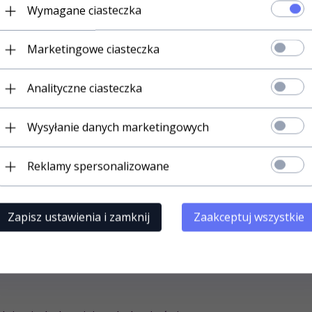
Wymagane ciasteczka
Marketingowe ciasteczka
uktów
Analityczne ciasteczka
W
Wysyłanie danych marketingowych
uralnego jedwabiu w rozmiarze 180x200:
Reklamy spersonalizowane
Zapisz ustawienia i zamknij
Zaakceptuj wszystkie
poszewki bez obramowania widocznego na zdjęciach), zapin
jej rogów znajdują się jedwabne sznureczki umożliwi