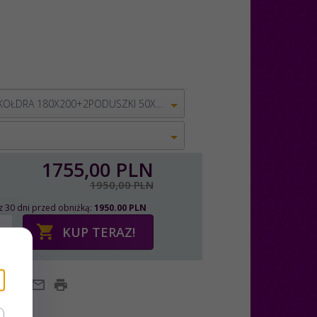
ZESTAW KOŁDRA 180X200+2PODUSZKI 50X70
1755,
00
PLN
1950,00 PLN
z 30 dni przed obniżką:
1950.00 PLN
KUP TERAZ!