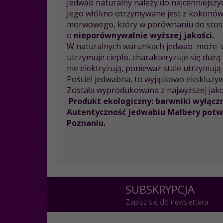
Jedwab naturalny należy do najcenniejszych
Jego włókno otrzymywane jest z kokonó
morwowego, który w porównaniu do stosu
o
nieporównywalnie wyższej jakości.
W naturalnych warunkach jedwab może wch
utrzymuje ciepło, charakteryzuje się dużą
nie elektryzują, ponieważ stale utrzymują
Pościel jedwabna, to wyjątkowo ekskluzywn
Została wyprodukowana z najwyższej jako
Produkt ekologiczny: barwniki wyłącz
Autentyczność jedwabiu Malbery potwie
Poznaniu.
SUBSKRYPCJA
Zapisz się do newslettera: