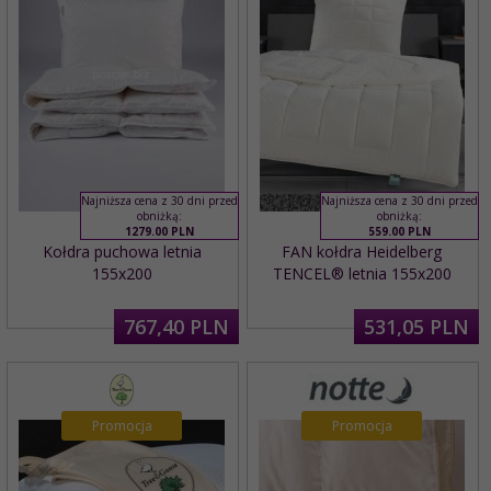
Najniższa cena z 30 dni przed
Najniższa cena z 30 dni przed
obniżką:
obniżką:
1279.00 PLN
559.00 PLN
Kołdra puchowa letnia
FAN kołdra Heidelberg
155x200
TENCEL® letnia 155x200
767,
40
PLN
531,
05
PLN
Promocja
Promocja