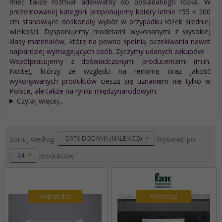
mieć także rozmiar adekwatny do posiadanego łóżka. W
prezentowanej kategorii proponujemy kołdry letnie 155 × 200
cm stanowiące doskonały wybór w przypadku łóżek średniej
wielkości. Dysponujemy modelami wykonanymi z wysokiej
klasy materiałów, które na pewno spełnią oczekiwania nawet
najbardziej wymagających osób. Życzymy udanych zakupów!
Współpracujemy z doświadczonymi producentami (m.in.
Notte), którzy ze względu na renomę oraz jakość
wykonywanych produktów cieszą się uznaniem nie tylko w
Polsce, ale także na rynku międzynarodowym.
Czytaj więcej...
sort
pop
Sortuj według:
Wyświetl po
DATY DODANIA (MALEJĄCO)
produktów
24
Wyprzedaż
Promocja