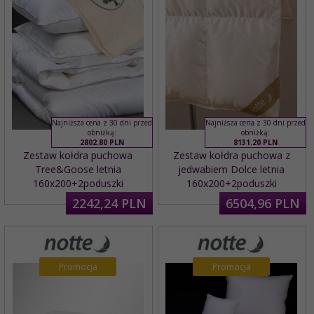
Najniższa cena z 30 dni przed
Najniższa cena z 30 dni przed
obniżką:
obniżką:
2802.80 PLN
8131.20 PLN
Zestaw kołdra puchowa
Zestaw kołdra puchowa z
Tree&Goose letnia
jedwabiem Dolce letnia
160x200+2poduszki
160x200+2poduszki
2242,
24
PLN
6504,
96
PLN
Promocja
Promocja