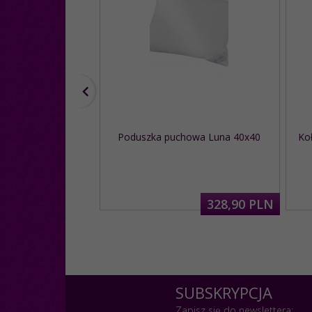
Poduszka puchowa Luna 40x40
Ko
328,
90
PLN
SUBSKRYPCJA
Zapisz się do newslettera: