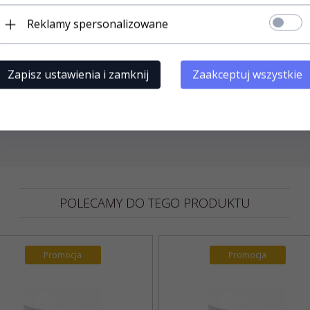
ne czyszczenie w pralni,, w
ietrzyć na wolnym powietrzu. Nie
Reklamy spersonalizowane
trzepnięcie (zaścielenie) zapewni najdłuższą żywotność pro
Zapisz ustawienia i zamknij
Zaakceptuj wszystkie
POLECAMY DO TEGO PRODUKTU
Promocja
Promocja