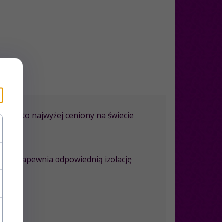
ołdry to najwyżej ceniony na świecie
.
u.in,
zapewnia odpowiednią izolację