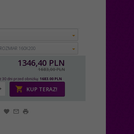
 ROZMIAR 160X200
1346,
40
PLN
1683,00 PLN
z 30 dni przed obniżką:
1683.00 PLN
KUP TERAZ!