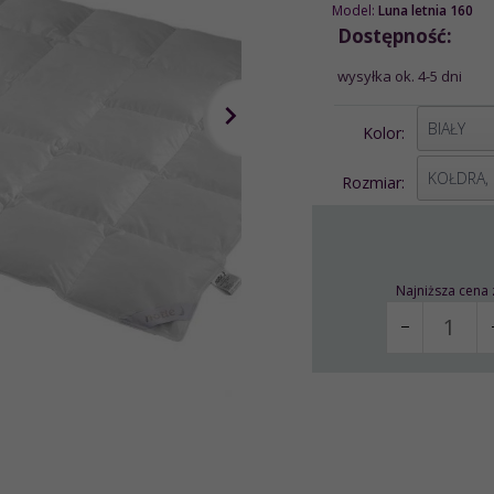
Model:
Luna letnia 160
Dostępność:
wysyłka ok. 4-5 dni
options[2]
BIAŁY
Kolor:
options[1]
KOŁDRA,
Rozmiar:
Najniższa cena 