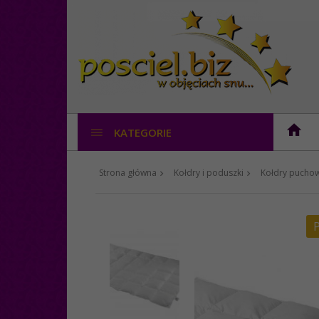
KATEGORIE
Strona główna
Kołdry i poduszki
Kołdry puchow