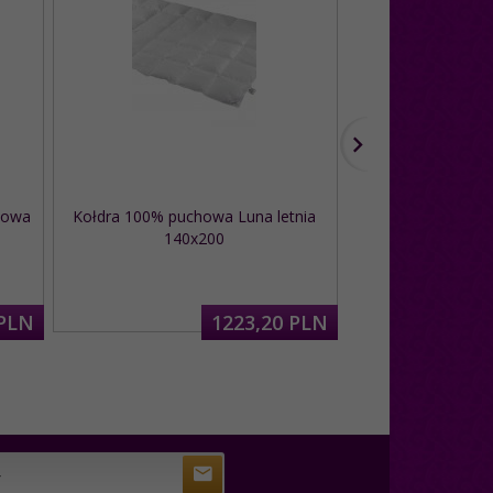
mowa
Kołdra 100% puchowa Luna letnia
Poduszka pucho
140x200
PLN
1223,
20
PLN