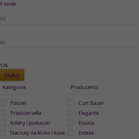
W cenie:
od
do
PLN
Kategorie
Producenci
Pościel
Curt Bauer
Prześcieradła
Elegante
Kołdry i poduszki
Essara
Narzuty na łóżko i koce
Estella