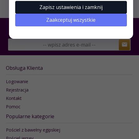
Versace
Zapisz ustawienia i zamknij
Zaakceptuj wszystkie
SUBSKRYPCJA
Obsługa Klienta
Logowanie
Rejestracja
Kontakt
Pomoc
Popularne kategorie
Pościel z bawełny egipskiej
Pościel jersey