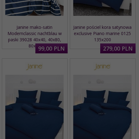
Janine mako-satin
Janine pościel kora satynowa
Modernclassic nachtblau w
exclusive Piano marine 0125
paski 39028 40x40, 40x80,
135x200
80x80
99,
00
PLN
279,
00
PLN