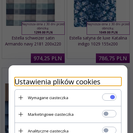
Najniższa cena z 30 dni przed
Najniższa cena z 30 dni przed
obniżką:
obniżką:
1299.00 PLN
1049.00 PLN
Estella schweizer satin
Estella satyna de luxe Katalina
Armando navy 2181 200x220
indigo 1029 155x200
974,
25
PLN
786,
75
PLN
Ustawienia plików cookies
Wymagane ciasteczka
Marketingowe ciasteczka
Analityczne ciasteczka