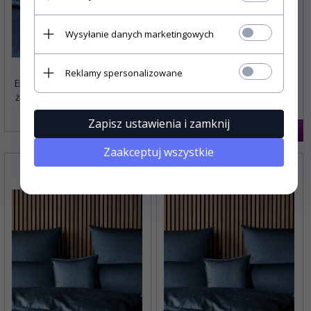
Wysyłanie danych marketingowych
Reklamy spersonalizowane
Elegante pościel bawełniana
Elegante pościel bawełniana
żakardowa Stars navy 2407
żakardowa Stars navy 2407
135x200
155x200
Zapisz ustawienia i zamknij
725,
00
PLN
775,
00
PLN
Zaakceptuj wszystkie