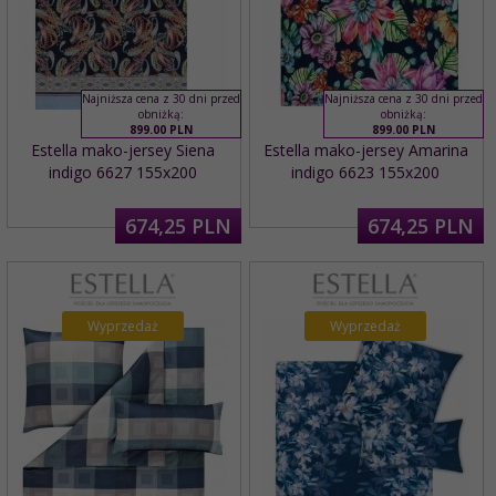
Najniższa cena z 30 dni przed
Najniższa cena z 30 dni przed
obniżką:
obniżką:
899.00 PLN
899.00 PLN
Estella mako-jersey Siena
Estella mako-jersey Amarina
indigo 6627 155x200
indigo 6623 155x200
674,
25
PLN
674,
25
PLN
Wyprzedaż
Wyprzedaż