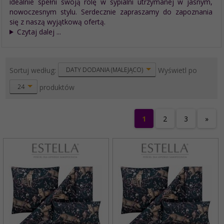
idealnie spełni swoją rolę w sypialni utrzymanej w jasnym,
nowoczesnym stylu. Serdecznie zapraszamy do zapoznania
się z naszą wyjątkową ofertą.
Czytaj dalej ...
sort
pop
Sortuj według:
Wyświetl po
DATY DODANIA (MALEJĄCO)
produktów
24
1
2
3
»