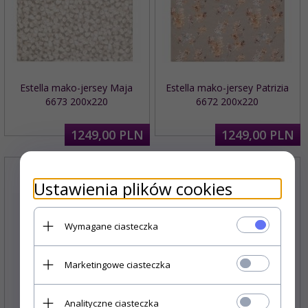
Estella mako-jersey Maja
Estella mako-jersey Patrizia
6673 200x220
6672 200x220
1249,
00
PLN
1249,
00
PLN
Ustawienia plików cookies
Wymagane ciasteczka
Marketingowe ciasteczka
Analityczne ciasteczka