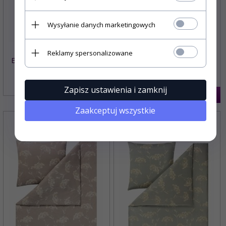
Wysyłanie danych marketingowych
Reklamy spersonalizowane
Estella mako-jersey Patrizia
Estella mako-jersey Lisette
6672 200x220
6671 200x220
Zapisz ustawienia i zamknij
1249,
00
PLN
1249,
00
PLN
Zaakceptuj wszystkie