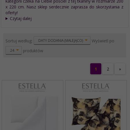
kategorii czeka na Ciebie pościel z tej tkaniny w rozmiarze 200
x 220 cm. Nasz sklep serdecznie zaprasza do skorzystania z
oferty!
Czytaj dalej
sort
pop
Sortuj według:
Wyświetl po
DATY DODANIA (MALEJĄCO)
produktów
24
1
2
»