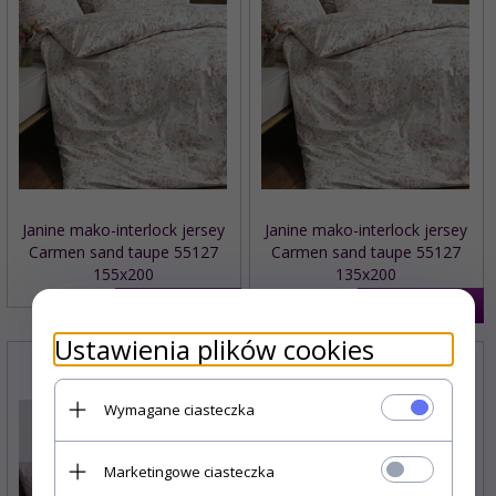
Janine mako-interlock jersey
Janine mako-interlock jersey
Carmen sand taupe 55127
Carmen sand taupe 55127
155x200
135x200
769,
00
PLN
719,
00
PLN
Ustawienia plików cookies
Wymagane ciasteczka
Marketingowe ciasteczka