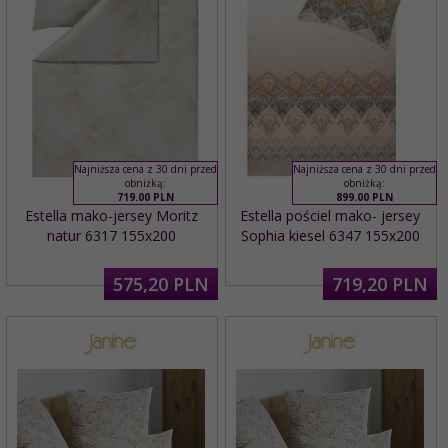
Najniższa cena z 30 dni przed
Najniższa cena z 30 dni przed
obniżką:
obniżką:
719.00 PLN
899.00 PLN
Estella mako-jersey Moritz
Estella pościel mako- jersey
natur 6317 155x200
Sophia kiesel 6347 155x200
575,
20
PLN
719,
20
PLN