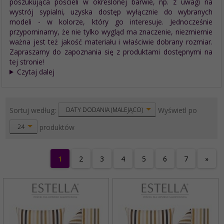
poszukująca pościeli w określonej barwie, np. z uwagi na
wystrój sypialni, uzyska dostęp wyłącznie do wybranych
modeli - w kolorze, który go interesuje. Jednocześnie
przypominamy, że nie tylko wygląd ma znaczenie, niezmiernie
ważna jest też jakość materiału i właściwie dobrany rozmiar.
Zapraszamy do zapoznania się z produktami dostępnymi na
tej stronie!
Czytaj dalej
sort
pop
Sortuj według:
Wyświetl po
DATY DODANIA (MALEJĄCO)
produktów
24
1
2
3
4
5
6
7
»