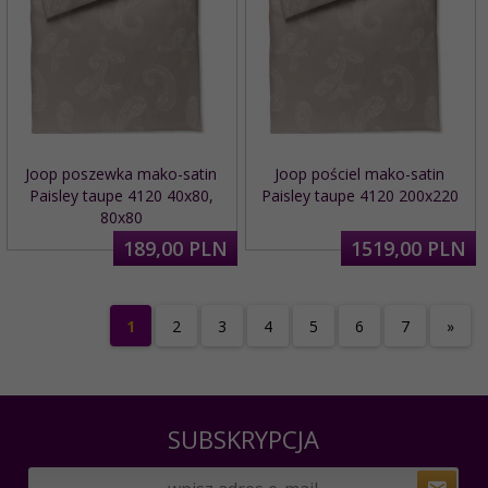
Joop poszewka mako-satin
Joop pościel mako-satin
Paisley taupe 4120 40x80,
Paisley taupe 4120 200x220
80x80
189,
00
PLN
1519,
00
PLN
1
2
3
4
5
6
7
»
SUBSKRYPCJA