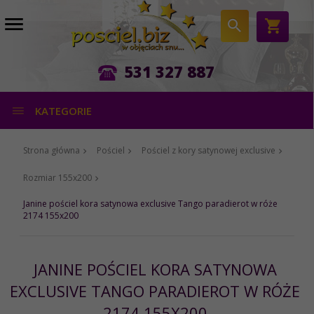
531 327 887
KATEGORIE
Strona główna
Pościel
Pościel z kory satynowej exclusive
Rozmiar 155x200
Janine pościel kora satynowa exclusive Tango paradierot w róże
2174 155x200
JANINE POŚCIEL KORA SATYNOWA
EXCLUSIVE TANGO PARADIEROT W RÓŻE
2174 155X200