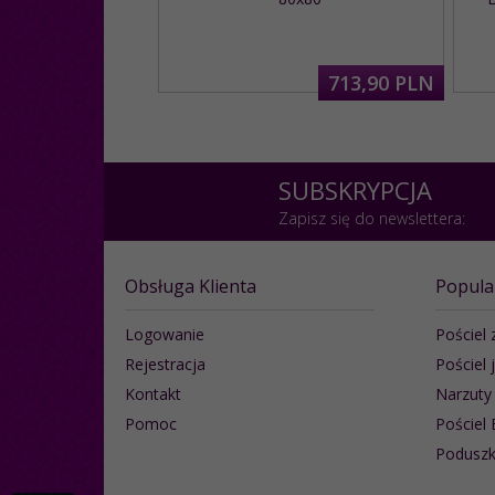
713,
90
PLN
SUBSKRYPCJA
Zapisz się do newslettera:
Obsługa Klienta
Popula
Logowanie
Pościel 
Rejestracja
Pościel 
Kontakt
Narzuty
Pomoc
Pościel 
Poduszk