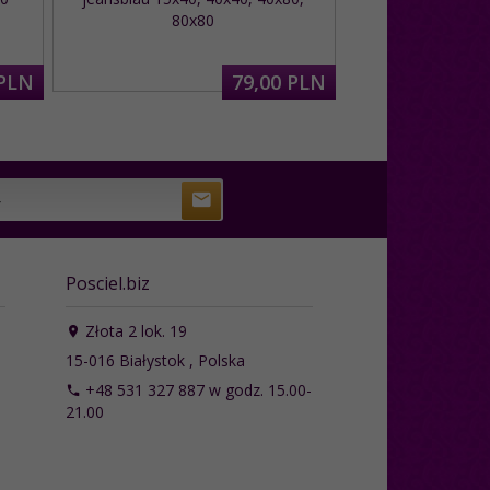
80x80
PLN
79,
00
PLN
Posciel.biz
Złota 2 lok. 19
15-016
Białystok
,
Polska
+48 531 327 887 w godz. 15.00-
21.00