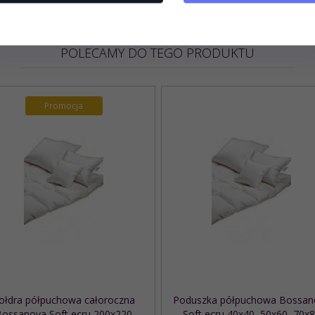
POLECAMY DO TEGO PRODUKTU
Promocja
ołdra półpuchowa całoroczna
Poduszka półpuchowa Bossan
Bossanova Soft ecru 200x220
Soft ecru 40x40, 50x60, 70x