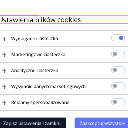
Ustawienia plików cookies
uktów
Wymagane ciasteczka
W
Marketingowe ciasteczka
 jest w 100% z naturalnej czystej bawełny Mako.
Analityczne ciasteczka
i wykańczania bawełny, pościel zyskuje aksamitny, delikatni
je przyjemny i lekki nastrój.
zwykle łatwa do czyszczenia: po normalnym praniu w pralce 
Wysyłanie danych marketingowych
Reklamy spersonalizowane
Zapisz ustawienia i zamknij
Zaakceptuj wszystkie