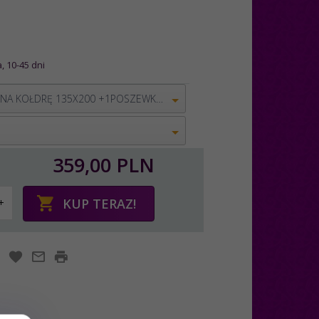
, 10-45 dni
POSZWA NA KOŁDRĘ 135X200 +1POSZEWKA 80X80
I
359,
00
PLN
KUP TERAZ!