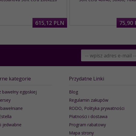
615,
12
PLN
75,
90
rne kategorie
Przydatne Linki
z bawełny egipskiej
Blog
jersey
Regulamin zakupów
 bawełniane
RODO, Polityka prywatności
Estella
Płatności i dostawa
i jedwabne
Program rabatowy
Mapa strony