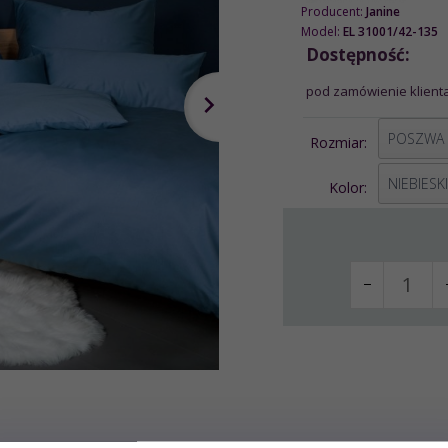
Producent:
Janine
Model:
EL 31001/42-135
Dostępność:
pod zamówienie klienta
options[1]
Rozmiar:
options[2]
NIEBIESK
Kolor: