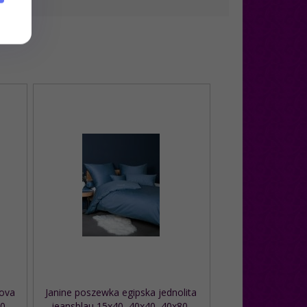
ova
Janine poszewka egipska jednolita
80
jeansblau 15x40, 40x40, 40x80,