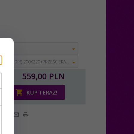
POSZWA NA KOŁDRĘ 200X220+PRZEŚCIERADŁO 240X260+4 POSZEWKI 50X70
559,
00
PLN
KUP TERAZ!