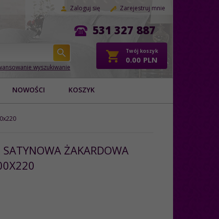
Zaloguj się
Zarejestruj mnie
531 327 887
Twój koszyk
0.00
PLN
ansowanie wyszukiwanie
NOWOŚCI
KOSZYK
00x220
L SATYNOWA ŻAKARDOWA
200X220