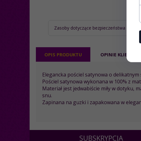
Zasoby dotyczące bezpieczeństwa i prod
OPIS PRODUKTU
OPINIE KLIENTÓ
Elegancka pościel satynowa o delikatnym
Pościel satynowa wykonana w 100% z mate
Materiał jest jedwabiście miły w dotyku,
snu.
Zapinana na guzki i zapakowana w elega
SUBSKRYPCJA