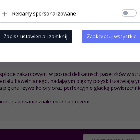
Reklamy spersonalizowane
uktów
Zapisz ustawienia i zamknij
Zaakceptuj wszystkie
W
 splocie żakardowym w postaci delikatnych paseczków w stru
riału bawełnianego, nadającym piękny połysk i ułatwiający
 ma piękne i żywe kolory oraz perfekcyjnie gładką powierzch
ncie opakowanie znakomite na prezent.