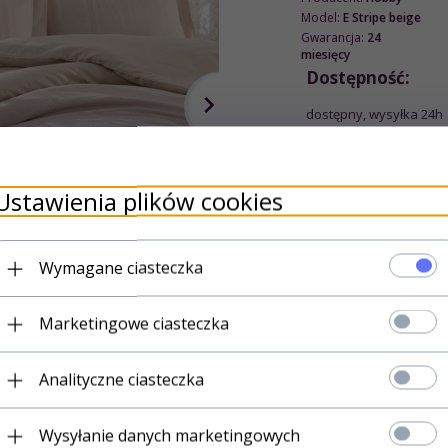
Model:
E Stripe beige
Gwarancja:
24
miesięcy
Dostępność:
dostępny, wysyłka 24h
options[2]
BEŻOWY
Kolor:
Ustawienia plików cookies
options[1]
Rozmiar:
Wymagane ciasteczka
Marketingowe ciasteczka
Analityczne ciasteczka
Wysyłanie danych marketingowych