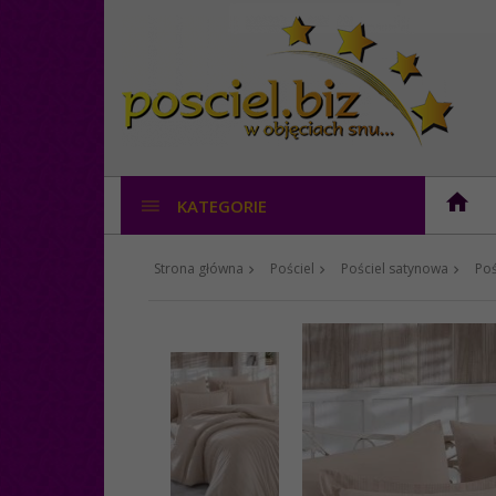
KATEGORIE
Strona główna
Pościel
Pościel satynowa
Poś