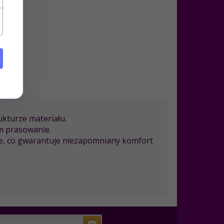
kturze materiału.
m prasowanie.
nie, co gwarantuje niezapomniany komfort