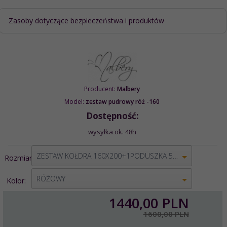
Zasoby dotyczące bezpieczeństwa i produktów
Producent:
Malbery
Model:
zestaw pudrowy róż -160
Dostępność:
wysyłka ok. 48h
options[1]
ZESTAW KOŁDRA 160X200+1PODUSZKA 50X70
Rozmiar:
options[2]
RÓŻOWY
Kolor:
1440,
00
PLN
1600,00 PLN