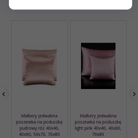
POLECAMY DO TEGO PRODUKTU
Malbery jedwabna
Malbery jedwabna
Ze
poszewka na poduszkę
poszewka na poduszkę
pudrowy róż 40x40,
light pink 40x40, 40x60,
40x60, 50x70, 70x80
70x80