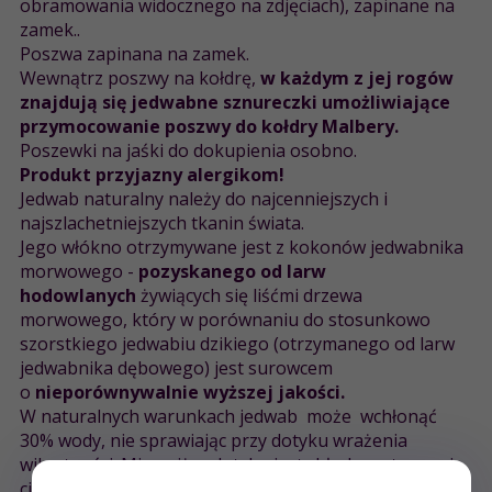
obramowania widocznego na zdjęciach), zapinane na
zamek..
Poszwa zapinana na zamek.
Wewnątrz poszwy na kołdrę,
w każdym z jej rogów
znajdują się jedwabne sznureczki umożliwiające
przymocowanie poszwy do kołdry Malbery.
Poszewki na jaśki do dokupienia osobno.
Produkt przyjazny alergikom!
Jedwab naturalny należy do najcenniejszych i
najszlachetniejszych tkanin świata.
Jego włókno otrzymywane jest z kokonów jedwabnika
morwowego -
pozyskanego od larw
hodowlanych
żywiących się liśćmi drzewa
morwowego, który w porównaniu do stosunkowo
szorstkiego jedwabiu dzikiego (otrzymanego od larw
jedwabnika dębowego) jest surowcem
o
nieporównywalnie wyższej jakości.
W naturalnych warunkach jedwab może wchłonąć
30% wody, nie sprawiając przy dotyku wrażenia
wilgotności. Mimo, iż w dotyku jest chłodny, utrzymuje
ciepło, charakteryzuje się dużą sprężystością i