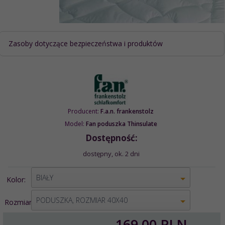
Zasoby dotyczące bezpieczeństwa i produktów
Producent:
F.a.n. frankenstolz
Model:
Fan poduszka Thinsulate
Dostępność:
dostępny, ok. 2 dni
options[2]
BIAŁY
Kolor:
options[1]
PODUSZKA, ROZMIAR 40X40
Rozmiar:
169,
00
PLN