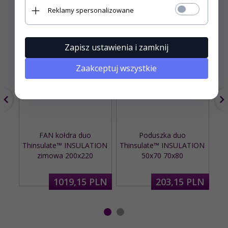
Reklamy spersonalizowane
Zapisz ustawienia i zamknij
Zaakceptuj wszystkie
FAN kołdra duo
Poduszka duo
Thinsulate™ INSULATION
Thinsulate™ INSULATION
Th
zimowa 200x220
50x70 70x80
1019,
15
PLN
203,
15
PLN