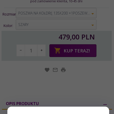
pod zamówienie klienta, 10-45 dni
options[1]
POSZWA NA KOŁDRĘ 135X200 +1POSZEWKA 80X80
Rozmiar:
options[2]
SZARY
Kolor:
479,
00
PLN
KUP TERAZ!
OPIS PRODUKTU