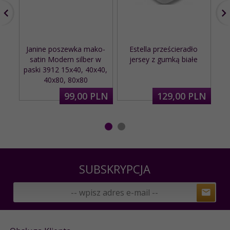
Janine poszewka mako-
Estella prześcieradło
satin Modern silber w
jersey z gumką białe
paski 3912 15x40, 40x40,
40x80, 80x80
99,
00
PLN
129,
00
PLN
SUBSKRYPCJA