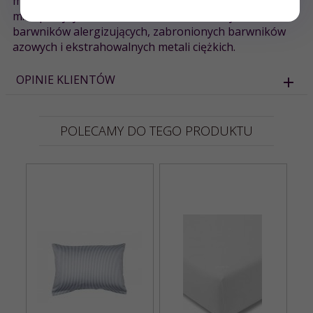
mających negatywny wpływ na stan zdrowia człowieka
m.in. pestycydów, chlorofenoli, formaldehydu,
barwników alergizujących, zabronionych barwników
azowych i ekstrahowalnych metali ciężkich.
OPINIE KLIENTÓW
POLECAMY DO TEGO PRODUKTU