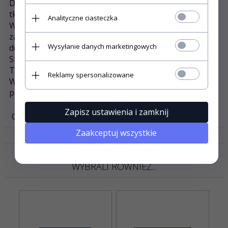
Delikatne oczka są wynikiem okrągłego procesu
tkania.
Analityczne ciasteczka
W ramach produkcji są poddawane technologii
zapobiegającej zbieganiu sie co sprawia, że nadają się
Wysyłanie danych marketingowych
do suszenia w suszarce.
Skład: 100% bawełna czesana
Temperatura prania : 60 C
Reklamy spersonalizowane
Wysoka gramatura: 145 g/m2
pasuje do wysokości materaca 27cm.
Zapisz ustawienia i zamknij
OPINIE KLIENTÓW
Zaakceptuj wszystkie
KLIENCI, KTÓRZY KUPILI TEN PRODUKT
WYBRALI RÓWNIEŻ...