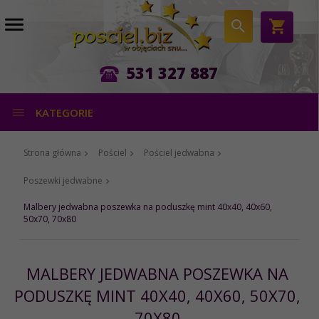
531 327 887
KATEGORIE
Strona główna
Pościel
Pościel jedwabna
Poszewki jedwabne
Malbery jedwabna poszewka na poduszkę mint 40x40, 40x60,
50x70, 70x80
MALBERY JEDWABNA POSZEWKA NA
PODUSZKĘ MINT 40X40, 40X60, 50X70,
70X80