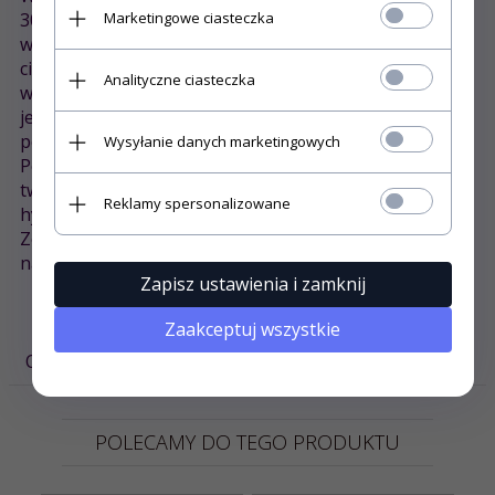
30% wody, nie sprawiając przy dotyku wrażenia
Marketingowe ciasteczka
wilgotności. Mimo, iż w dotyku jest chłodny, utrzymuje
ciepło, charakteryzuje się dużą sprężystością i
Analityczne ciasteczka
wytrzymałością, dzięki temu wyroby wykonane z
jedwabiu nie gniotą się i prawie się nie elektryzują,
ponieważ stale utrzymują swoją wilgotność.
Wysyłanie danych marketingowych
Pościel jedwabna, to wyjątkowo ekskluzywna pościel w
twojej sypialni, bardzo wytrzymała, elastyczna i
Reklamy spersonalizowane
hypoalergiczna.
Została wyprodukowana z najwyzszej jakości
naturalnego jedwabiu dostępnego na rynku.
Zapisz ustawienia i zamknij
Zaakceptuj wszystkie
OPINIE KLIENTÓW
POLECAMY DO TEGO PRODUKTU