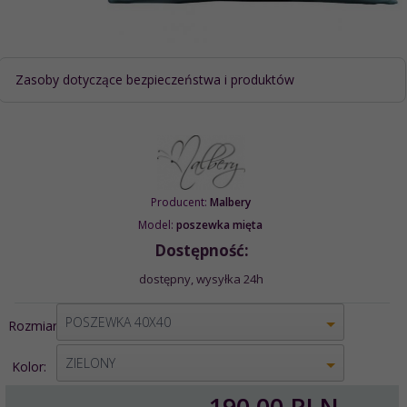
Zasoby dotyczące bezpieczeństwa i produktów
Producent:
Malbery
Model:
poszewka mięta
Dostępność:
dostępny, wysyłka 24h
options[1]
POSZEWKA 40X40
Rozmiar:
options[2]
ZIELONY
Kolor:
190,
00
PLN