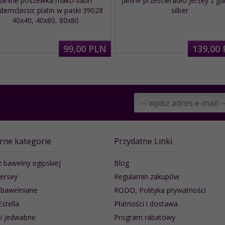
Janine poszewka mako-satin
Janine prześcieradło jersey z g
ernclassic platin w paski 39028
silber
40x40, 40x80, 80x80
99,
00
PLN
139,
00
rne kategorie
Przydatne Linki
z bawełny egipskiej
Blog
jersey
Regulamin zakupów
 bawełniane
RODO, Polityka prywatności
Estella
Płatności i dostawa
i jedwabne
Program rabatowy