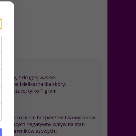
e pasy, z drugiej wąskie.
zyjemna i delikatna dla skóry.
dzy ważącej tylko 1 gram.
 w świecie znakiem bezpieczeństwa wyrobów
ach mających negatywny wpływ na stan
onych barwników azowych i