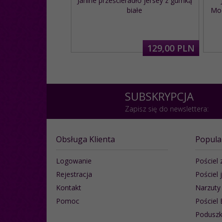
Janine prześcieradło jersey z gumką
białe
Mod
129,
00
PLN
SUBSKRYPCJA
Zapisz się do newslettera:
Obsługa Klienta
Popula
Logowanie
Pościel 
Rejestracja
Pościel 
Kontakt
Narzuty
Pomoc
Pościel 
Poduszk