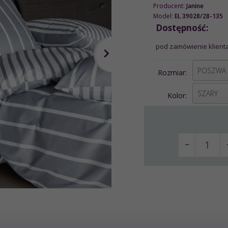
Producent:
Janine
Model:
EL 39028/28-135
Dostępność:
pod zamówienie klienta
options[1]
Rozmiar:
options[2]
SZARY
Kolor: