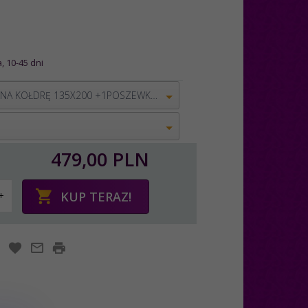
, 10-45 dni
POSZWA NA KOŁDRĘ 135X200 +1POSZEWKA 80X80
479,
00
PLN
KUP TERAZ!