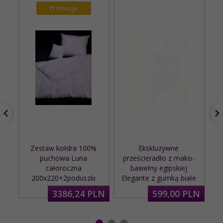
Promocja
Zestaw kołdra 100%
Ekskluzywne
puchowa Luna
prześcieradło z mako-
ża
całoroczna
bawełny egipskiej
200x220+2poduszki
Elegante z gumką białe
3386,
24
PLN
599,
00
PLN