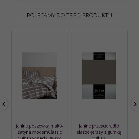
POLECAMY DO TEGO PRODUKTU
Janine poszewka mako-
Janine prześcieradło
satyna modernClassic
elastic-jersey z gumką
vulkan w paski 39028
vulkan