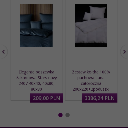
Elegante poszewka
Zestaw kołdra 100%
E
żakardowa Stars navy
puchowa Luna
j
2407 40x40, 40x80,
całoroczna
80x80
200x220+2poduszki
209,
00
PLN
3386,
24
PLN