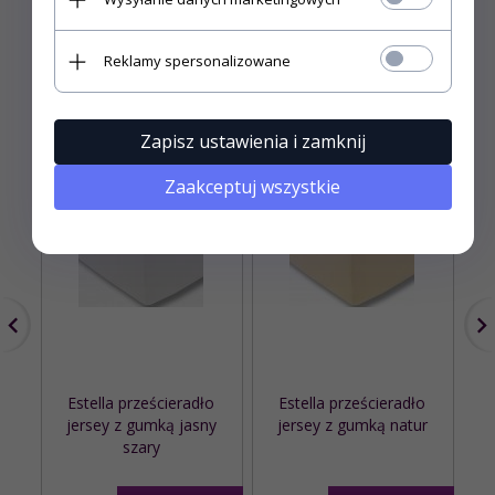
POLECAMY DO TEGO PRODUKTU
Reklamy spersonalizowane
Zapisz ustawienia i zamknij
Zaakceptuj wszystkie
Estella prześcieradło
Estella prześcieradło
jersey z gumką jasny
jersey z gumką natur
j
szary