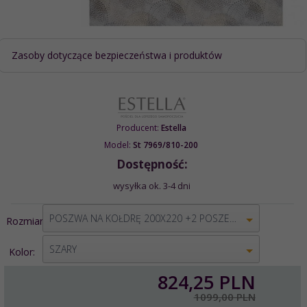
Zasoby dotyczące bezpieczeństwa i produktów
Producent:
Estella
Model:
St 7969/810-200
Dostępność:
wysyłka ok. 3-4 dni
options[1]
POSZWA NA KOŁDRĘ 200X220 +2 POSZEWKI 70X80+2POSZEWKI 40X40
Rozmiar:
options[2]
SZARY
Kolor:
824,
25
PLN
1099,00 PLN