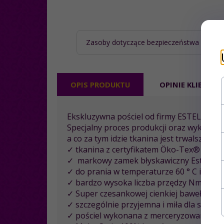
Zasoby dotyczące bezpieczeństwa i prod
OPIS PRODUKTU
OPINIE KLIENTÓ
Ekskluzywna pościel od firmy ESTELLA w
Specjalny proces produkcji oraz wykańcza
a co za tym idzie tkanina jest trwalsza i b
✓ tkanina z certyfikatem Öko-Tex® Stand
✓ markowy zamek błyskawiczny Estella
✓ do prania w temperaturze 60 ° C i susz
✓ bardzo wysoka liczba przędzy Nm 100/
✓ Super czesankowej cienkiej bawełny M
✓ szczególnie przyjemna i miła dla skóry 
✓ pościel wykonana z merceryzowanej sat