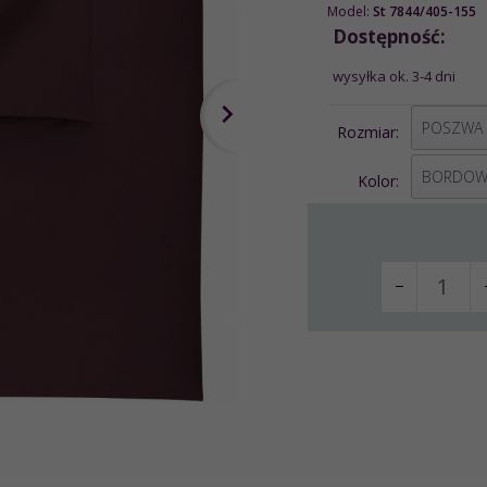
Model:
St 7844/405-155
Dostępność:
wysyłka ok. 3-4 dni
options[1]
Rozmiar:
options[2]
BORDOW
Kolor: