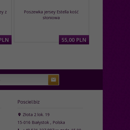
ey z
Poszewka jersey Estella kość
FAN kołdra całoro
słoniowa
Dacron 
PLN
55,
00
PLN
Posciel.biz
Złota 2 lok. 19
15-016
Białystok
,
Polska