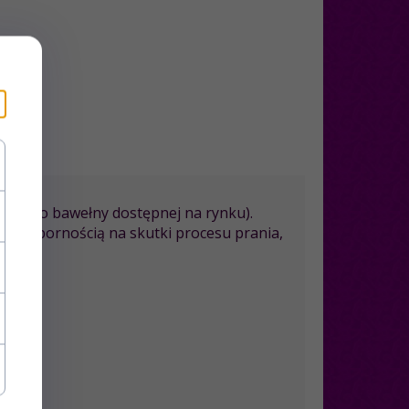
unkowo bawełny dostępnej na rynku).
oką odpornością na skutki procesu prania,