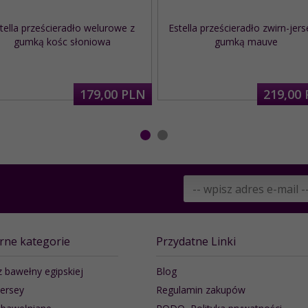
tella prześcieradło welurowe z
Estella prześcieradło zwirn-jers
gumką kośc słoniowa
gumką mauve
179,
00
PLN
219,
00
rne kategorie
Przydatne Linki
z bawełny egipskiej
Blog
jersey
Regulamin zakupów