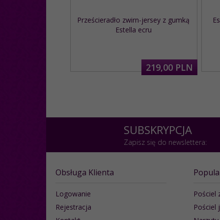
Prześcieradło zwirn-jersey z gumką
Es
Estella ecru
219,
00
PLN
SUBSKRYPCJA
Zapisz się do newslettera:
Obsługa Klienta
Popula
Logowanie
Pościel 
Rejestracja
Pościel 