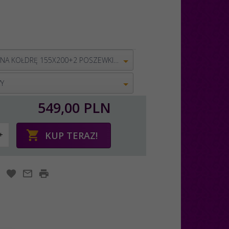
POSZWA NA KOŁDRĘ 155X200+2 POSZEWKI 70X80
Y
549,
00
PLN
KUP TERAZ!