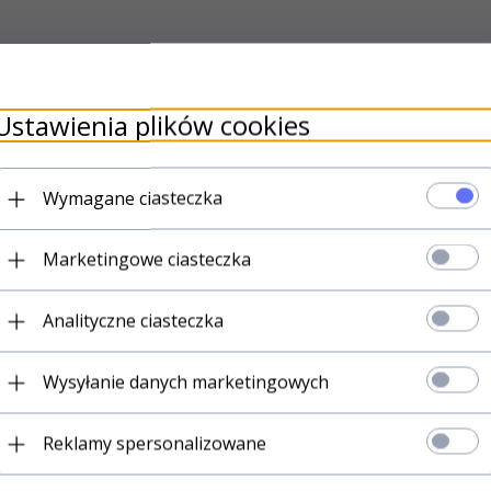
uktów
Ustawienia plików cookies
W
Wymagane ciasteczka
ykonana w 100% z prawdziwej bawełny Mako( najlepszej gat
Marketingowe ciasteczka
nia zwiększa połysk i wytrzymałość tkaniny, co cechuje wys
ardziej wytrzymała od zwykłej bawełny.
Analityczne ciasteczka
ard 100
enia w suszarach
Wysyłanie danych marketingowych
1
ako
Reklamy spersonalizowane
tkanina
yny, wyższy połysk