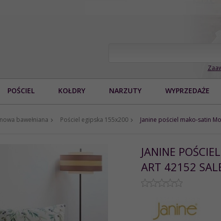
Zaaw
POŚCIEL
KOŁDRY
NARZUTY
WYPRZEDAŻE
tynowa bawełniana
Pościel egipska 155x200
Janine pościel mako-satin M
JANINE POŚCIE
ART 42152 SAL