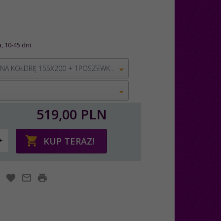
, 10-45 dni
POSZWA NA KOŁDRĘ 155X200 + 1POSZEWKA 80X80
519,
00
PLN
KUP TERAZ!