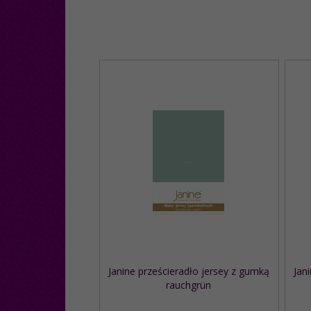
Janine prześcieradło jersey z gumką
Jan
rauchgrün