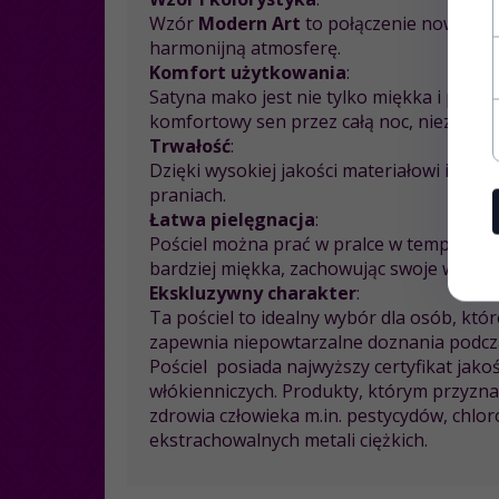
Wzór
Modern Art
to połączenie nowocze
harmonijną atmosferę.
Komfort użytkowania
:
Satyna mako jest nie tylko miękka i przyj
komfortowy sen przez całą noc, niezależn
Trwałość
:
Dzięki wysokiej jakości materiałowi i pre
praniach.
Łatwa pielęgnacja
:
Pościel można prać w pralce w temperaturz
bardziej miękka, zachowując swoje właściw
Ekskluzywny charakter
:
Ta pościel to idealny wybór dla osób, któr
zapewnia niepowtarzalne doznania podcz
Pościel posiada najwyższy certyfikat jak
włókienniczych. Produkty, którym przyzna
zdrowia człowieka m.in. pestycydów, chlo
ekstrachowalnych metali ciężkich.