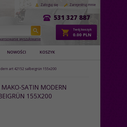
Zaloguj się
Zarejestruj mnie
531 327 887
Twój koszyk
0.00
PLN
ansowanie wyszukiwanie
NOWOŚCI
KOSZYK
odern art 42152 salbeigrün 155x200
L MAKO-SATIN MODERN
BEIGRÜN 155X200