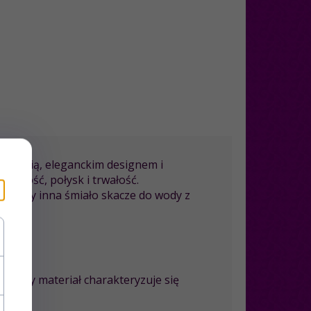
akością, eleganckim designem i
ękkość, połysk i trwałość.
as gdy inna śmiało skacze do wody z
luzywny materiał charakteryzuje się