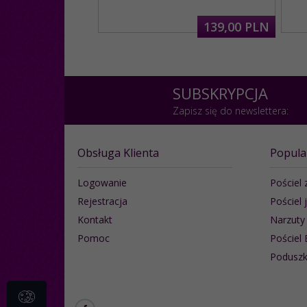
139,
00
PLN
SUBSKRYPCJA
Zapisz się do newslettera:
Obsługa Klienta
Popula
Logowanie
Pościel 
Rejestracja
Pościel 
Kontakt
Narzuty
Pomoc
Pościel 
Poduszk