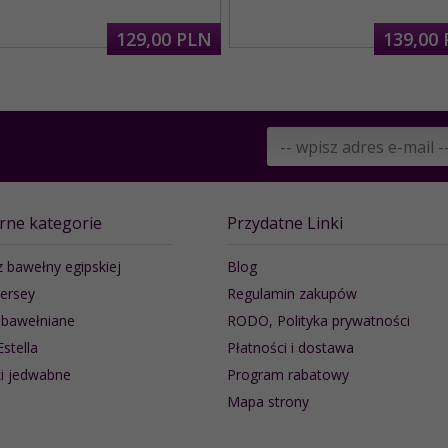
129,
00
PLN
139,
00
rne kategorie
Przydatne Linki
z bawełny egipskiej
Blog
jersey
Regulamin zakupów
 bawełniane
RODO, Polityka prywatności
Estella
Płatności i dostawa
i jedwabne
Program rabatowy
Mapa strony