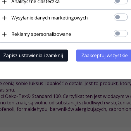
Analityczne ciasteczka
snego designu z artystycznym sznytem. Kolor
niebieski
doda
Wysyłanie danych marketingowych
emna w dotyku, ale również przewiewna i przyjazna dla skóry
ie od pory roku.
Reklamy spersonalizowane
cyzyjnemu wykonaniu, pościel jest odporna na zużycie, a jej 
Zapisz ustawienia i zamknij
Zaakceptuj wszystkie
e do 60°C, co ułatwia utrzymanie jej w idealnym stanie. Sat
ości przez długie lata.
e cenią sobie luksus i dbałość o detale. Jest to produkt, któ
as snu.
ości Oeko-Tex® Standard 100. Certyfikat ten jest wiodącym
no ten znak, są wolne od substancji szkodliwych w stężeni
rofenoli, formaldehydu, barwników alergizujących, zabroni