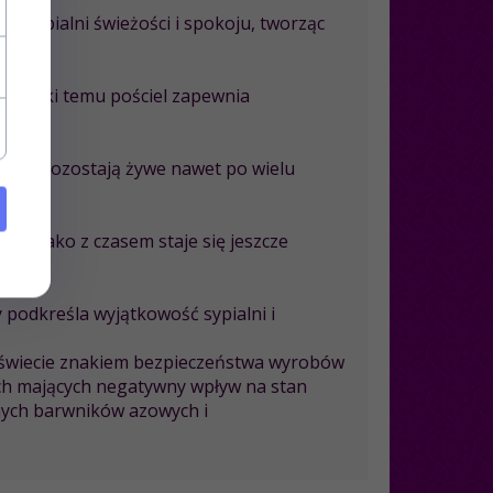
je sypialni świeżości i spokoju, tworząc
. Dzięki temu pościel zapewnia
kolory pozostają żywe nawet po wielu
yna mako z czasem staje się jeszcze
ry podkreśla wyjątkowość sypialni i
 w świecie znakiem bezpieczeństwa wyrobów
ach mających negatywny wpływ na stan
onych barwników azowych i