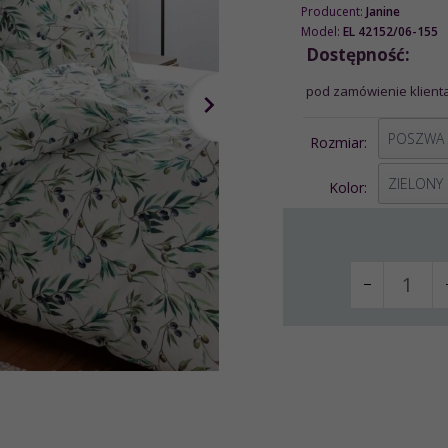
Producent:
Janine
Model:
EL 42152/06-155
Dostępność:
pod zamówienie klienta
options[1]
Rozmiar:
options[2]
ZIELONY
Kolor: