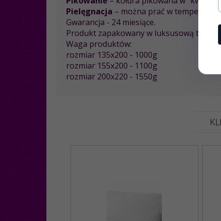
Pikowanie
– kołdra pikowana w "kwadraty
Pielęgnacja
– można prać w temperaturze 
Gwarancja - 24 miesiące.
Produkt zapakowany w luksusową torbę z
Waga produktów:
rozmiar 135x200 - 1000g
rozmiar 155x200 - 1100g
rozmiar 200x220 - 1550g
KL