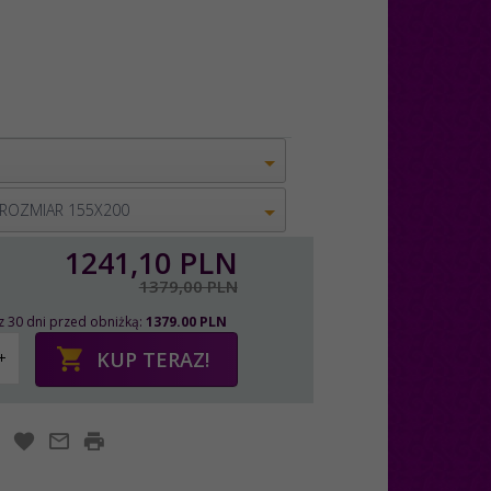
 ROZMIAR 155X200
1241,
10
PLN
1379,00 PLN
z 30 dni przed obniżką:
1379.00 PLN
KUP TERAZ!