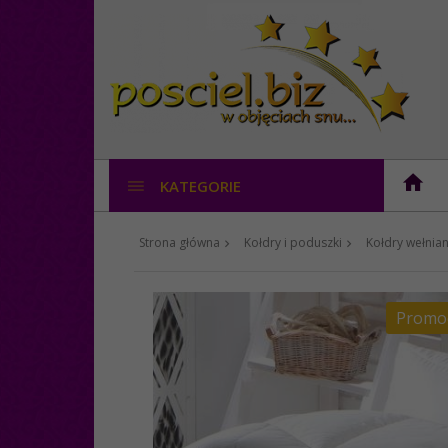
KATEGORIE
Strona główna
Kołdry i poduszki
Kołdry wełnia
Promo