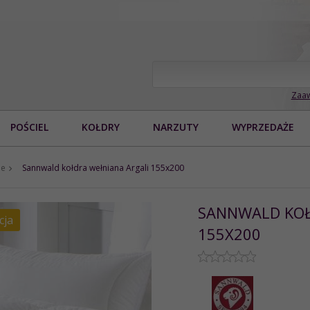
Zaaw
POŚCIEL
KOŁDRY
NARZUTY
WYPRZEDAŻE
ne
Sannwald kołdra wełniana Argali 155x200
SANNWALD KOŁ
cja
155X200