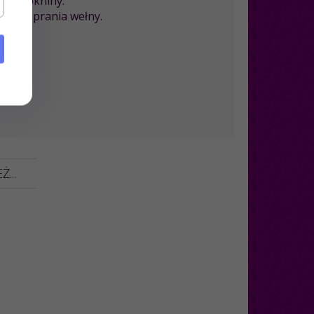
ię włókniny.
nu do prania wełny.
...