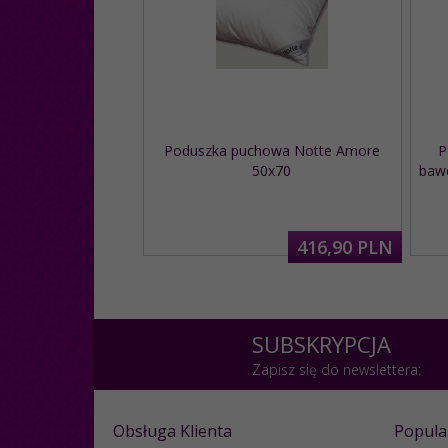
Poduszka puchowa Notte Amore
P
50x70
bawe
416,
90
PLN
SUBSKRYPCJA
Zapisz się do newslettera:
Obsługa Klienta
Popula