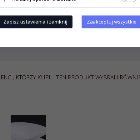
", praktyczne i estetyczne, zapobiegające przemieszczaniu s
30st.C, w programie do tkanin delikatnych z dodatkiem pły
 logo producenta.
Zapisz ustawienia i zamknij
Zaakceptuj wszystkie
IENCI, KTÓRZY KUPILI TEN PRODUKT WYBRALI RÓWNIEŻ