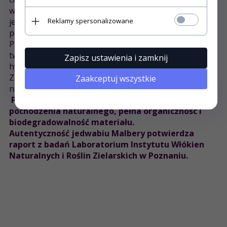
wytrzymałością, dzięki temu wyroby wykonane z
jedwabiu nie gniotą się i prawie się nie elektryzują,
Reklamy spersonalizowane
ponieważ stale utrzymują swoją wilgotność.
Pościel jedwabna, to wyjątkowo ekskluzywna pościel w
twojej sypialni, bardzo wytrzymała, elastyczna i
Zapisz ustawienia i zamknij
hypoalergiczna.
Została wyprodukowana z najwyższej jakości
Zaakceptuj wszystkie
naturalnego jedwabiu dostępnego na rynku.
Produkt ekologiczny: barwniki wyłącznie
pochodzenia naturalnego, pełna organiczność i
biodegradowalność materiału.
Autentyczność jedwabiu Malbery potwierdza
raport z badań Laboratorium Instytutu Włókien
Naturalnych i Roślin Zielarskich w Poznaniu.