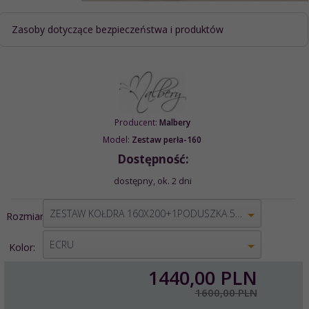
Zasoby dotyczące bezpieczeństwa i produktów
Producent:
Malbery
Model:
Zestaw perła-160
Dostępność:
dostępny, ok. 2 dni
options[1]
ZESTAW KOŁDRA 160X200+1PODUSZKA 50X70
Rozmiar:
options[2]
ECRU
Kolor:
1440,
00
PLN
1600,00 PLN