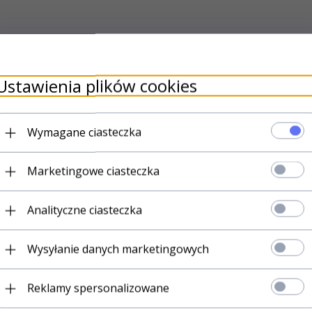
uktów
Ustawienia plików cookies
W
Wymagane ciasteczka
Marketingowe ciasteczka
wykonana w 100% z prawdziwej bawełny Mako
nie wymagają
sza połysk i wytrzymałość tkaniny, co cechuje wysoką odporn
Analityczne ciasteczka
 wytrzymała od zwykłej bawełny.
ard 100
Wysyłanie danych marketingowych
enia w suszarkach
1
Reklamy spersonalizowane