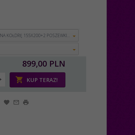
POSZWA NA KOŁDRĘ 155X200+2 POSZEWKI 70X80
899,
00
PLN
KUP TERAZ!