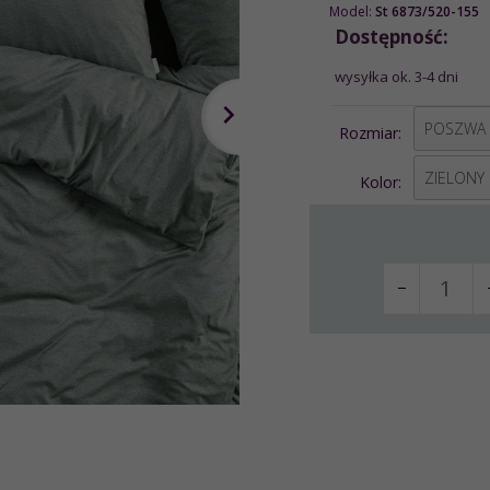
Model:
St 6873/520-155
Dostępność:
wysyłka ok. 3-4 dni
options[1]
Rozmiar:
options[2]
ZIELONY
Kolor: