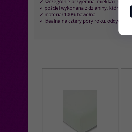
✓ szczególnie przyjemna, miękka i miła dl
✓ pościel wykonana z dzianiny, której ni
✓ materiał 100% bawełna
✓ idealna na cztery pory roku, oddychając