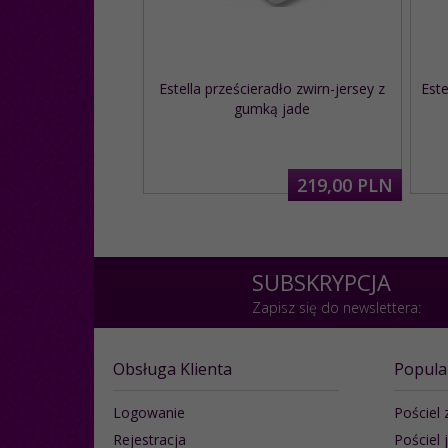
Estella prześcieradło zwirn-jersey z
Este
gumką jade
219,
00
PLN
SUBSKRYPCJA
Zapisz się do newslettera:
Obsługa Klienta
Popula
Logowanie
Pościel 
Rejestracja
Pościel 