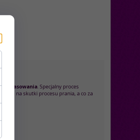
cej prasowania
. Specjalny proces
ością na skutki procesu prania, a co za