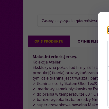
Zasoby dotyczące bezpieczeństwa i prod
OPIS PRODUKTU
OPINIE KLIENTÓ
Mako-Interlock-Jersey.
Kolekcja Atelier.
Ekskluzywna pościel od firmy ESTELLA 
produkcji( tkania) oraz wykańczania zwięk
tym idzie tkanina jest trwalsza i bardziej
✓ tkanina z certyfikatem Öko-Tex® Stand
✓ markowy zamek błyskawiczny Estella
✓ do prania w temperaturze 60 ° C i susz
✓ bardzo wysoka liczba przędzy Nm 100/
✓ super czesankowa bawełna Mako