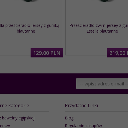
lla prześcieradło jersey z gumką
Prześcieradło zwirn-jersey z g
blautanne
Estella blautanne
129,
00
PLN
219,
00
rne kategorie
Przydatne Linki
z bawełny egipskiej
Blog
jersey
Regulamin zakupów