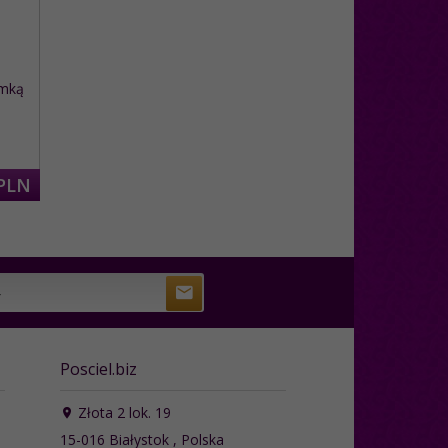
umką
PLN
Posciel.biz
Złota 2 lok. 19
15-016
Białystok
,
Polska