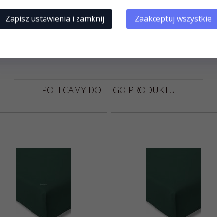
a skóry tkanina
e trzeba prasować
Zapisz ustawienia i zamknij
Zaakceptuj wszystkie
a
POLECAMY DO TEGO PRODUKTU