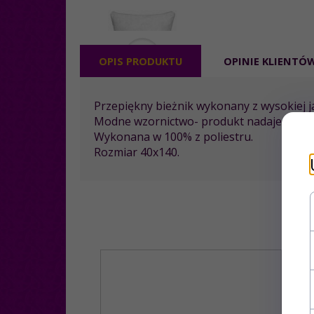
OPIS PRODUKTU
OPINIE KLIENTÓ
Przepiękny bieżnik wykonany z wysokiej 
Modne wzornictwo- produkt nadaje się zar
Wykonana w 100% z poliestru
.
Rozmiar 40x140.