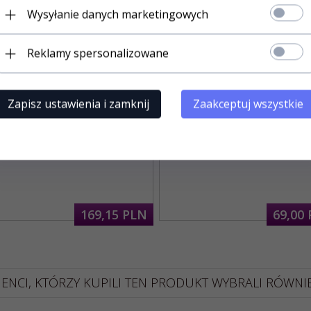
Wysyłanie danych marketingowych
Reklamy spersonalizowane
Zapisz ustawienia i zamknij
Zaakceptuj wszystkie
Obrus dekoracyjny biel
Poszewka żakardowa biel 42
169,
15
PLN
69,
00
IENCI, KTÓRZY KUPILI TEN PRODUKT WYBRALI RÓWNIEŻ