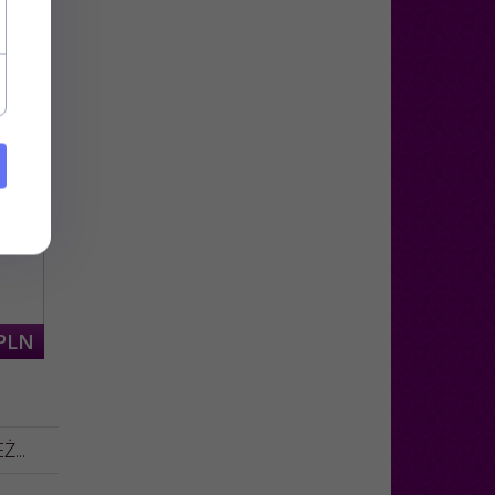
x42
PLN
...