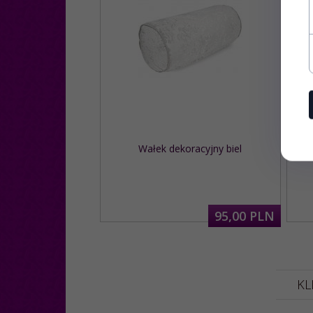
Wałek dekoracyjny biel
95,
00
PLN
KL