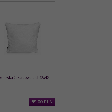
szewka żakardowa biel 42x42
69,
00
PLN