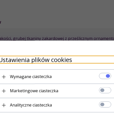
W
jakości, grubej tkaniny żakardowej z prześlicznym orname
ówno do salonu jak i sypialni
, podkreślając elegancki chara
Ustawienia plików cookies
Wymagane ciasteczka
POLECAMY DO TEGO PRODUKTU
Marketingowe ciasteczka
Wyprzedaż
Analityczne ciasteczka