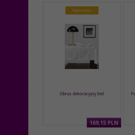
Wyprzedaż
Obrus dekoracyjny biel
Po
169,
15
PLN