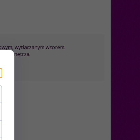
ntowym, wytłaczanym wzorem.
kter wnętrza.