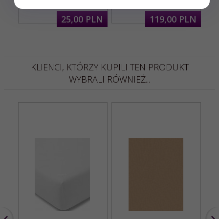
70x80
25,
00
PLN
119,
00
PLN
KLIENCI, KTÓRZY KUPILI TEN PRODUKT
WYBRALI RÓWNIEŻ...