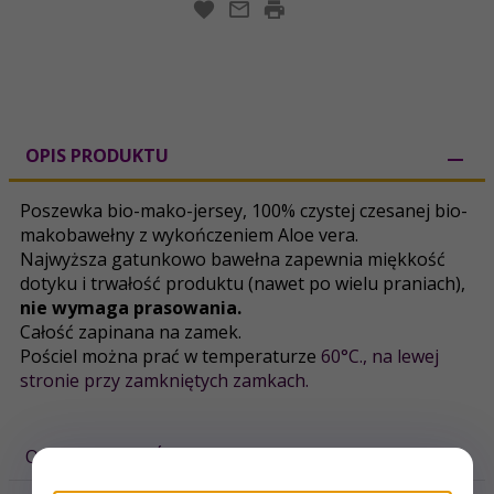
OPIS PRODUKTU
Poszewka bio-mako-jersey, 100% czystej czesanej bio-
makobawełny z wykończeniem Aloe vera.
Najwyższa gatunkowo bawełna zapewnia miękkość
dotyku i trwałość produktu (nawet po wielu praniach),
nie wymaga prasowania.
Całość zapinana na zamek.
Pościel można prać w temperaturze
60°C., na lewej
stronie przy zamkniętych zamkach.
OPINIE KLIENTÓW