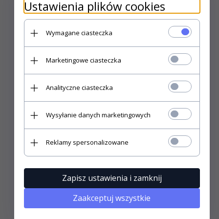
Ustawienia plików cookies
POLECAMY DO TEGO PRODUKTU
Wymagane ciasteczka
Marketingowe ciasteczka
Analityczne ciasteczka
Wysyłanie danych marketingowych
Reklamy spersonalizowane
Zapisz ustawienia i zamknij
Poduszka antyalergiczna
Poduszka f.a.n.
Zaakceptuj wszystkie
45x45
Klimakomfort Dacron
40x40, 40x80, 50x70,