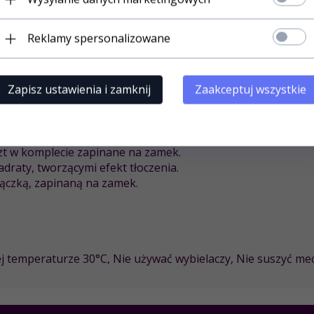
Reklamy spersonalizowane
W
Zapisz ustawienia i zamknij
Zaakceptuj wszystkie
riału welwet( 100% miękkiego poliestru ), bardzo miękkieg
jak aksamit
.
t w komplecie zapinane na zamek.
raty, tworzącymi efekt tłoczenia.
ączką, zapinaną na zamek.
j temperaturze 30°C,
Nie używać wybielaczy,
Nie suszyć mec