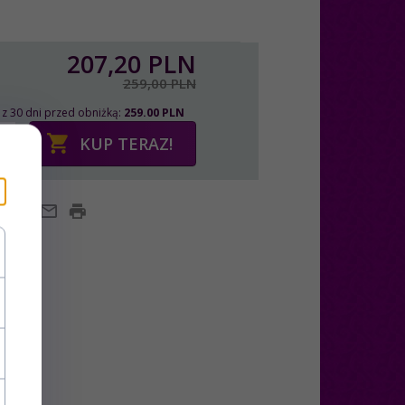
207,
20
PLN
259,00 PLN
 z 30 dni przed obniżką:
259.00 PLN
KUP TERAZ!