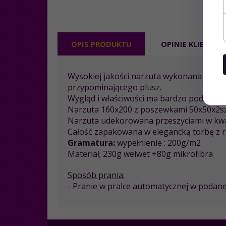
OPIS PRODUKTU
OPINIE KLIENTÓ
Wysokiej jakości narzuta wykonana z mate
przypominającego plusz.
Wygląd i właściwości ma bardzo podobne 
Narzuta 160x200 z poszewkami 50x50x2sz
Narzuta udekorowana przeszyciami w kwad
Całość zapakowana w elegancką torbę z r
Gramatura:
wypełnienie : 200g/m2
Materiał; 230g welwet +80g mikrofibra
Sposób prania:
- Pranie w pralce automatycznej w podane