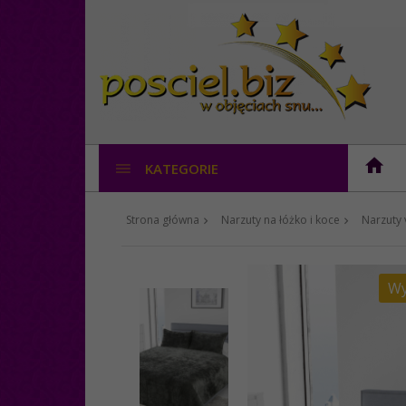
KATEGORIE
Strona główna
Narzuty na łóżko i koce
Narzuty 
Wy