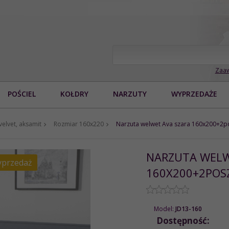
Zaaw
POŚCIEL
KOŁDRY
NARZUTY
WYPRZEDAŻE
velvet, aksamit
Rozmiar 160x220
Narzuta welwet Ava szara 160x200+2p
NARZUTA WELW
przedaż
160X200+2POS
Model:
JD13-160
Dostępność: