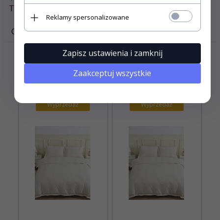
Tkanina posiada certyfikat Oeko-Tex
.
Reklamy spersonalizowane
OPINIE KLIENTÓW
Zapisz ustawienia i zamknij
POLECAMY DO TEGO PRODUKTU
Zaakceptuj wszystkie
Wyprzedaż
Wyprzedaż