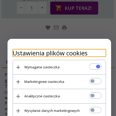
KUP TERAZ!
Ustawienia plików cookies
OPIS PRODUKTU
Wymagane ciasteczka
Prześcieradło wykonane z wysokiej jakości bawełny, o
gęstym splocie.
Marketingowe ciasteczka
Tkanina produkowana jest z najwyższej jakości przędz
czesanych, które sprawiają , że jest ona delikatna i miła
Analityczne ciasteczka
w dotyku.
Prześcieradło z gumką w tunelu do 30 cm. wysokości
materaca.
Wysyłanie danych marketingowych
Temp. prania 40C.