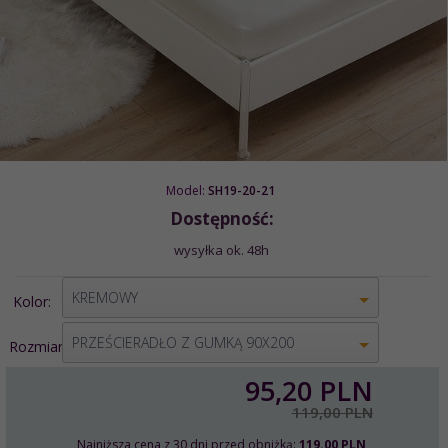
Model:
SH19-20-21
Dostępność:
wysyłka ok. 48h
options[2]
KREMOWY
Kolor:
options[1]
PRZEŚCIERADŁO Z GUMKĄ 90X200
Rozmiar:
95,
20
PLN
119,00 PLN
Najniższa cena z 30 dni przed obniżką:
119.00 PLN