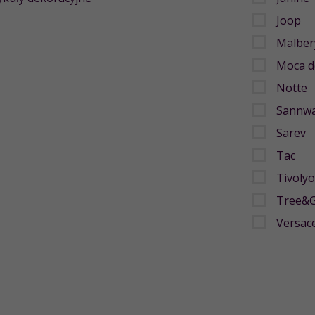
Joop
Malber
Moca d
Notte
Sannwa
Sarev
Tac
Tivoly
Tree&
Versac