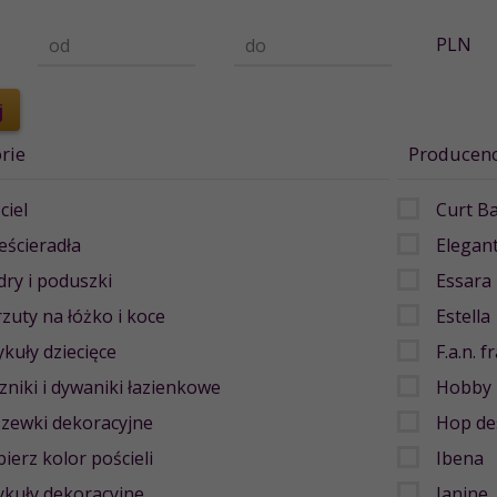
PLN
od
do
rie
Producenc
ciel
Curt B
eścieradła
Elegan
dry i poduszki
Essara
zuty na łóżko i koce
Estella
ykuły dziecięce
F.a.n. 
zniki i dywaniki łazienkowe
Hobby
zewki dekoracyjne
Hop de
ierz kolor pościeli
Ibena
ykuły dekoracyjne
Janine