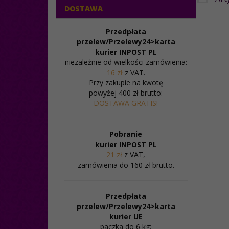
DOSTAWA
Przedpłata
przelew/Przelewy24>karta
kurier INPOST PL
niezależnie od wielkości zamówienia:
16 zł
z VAT.
Przy zakupie na kwotę
powyżej 400 zł brutto:
DOSTAWA GRATIS!
Pobranie
kurier INPOST PL
21 zł
z VAT,
zamówienia do 160 zł brutto.
Przedpłata
przelew/
Przelewy24>karta
kurier UE
paczka do 6 kg: