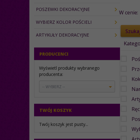
POSZEWKI DEKORACYJNE
W cenie:
WYBIERZ KOLOR POŚCIELI
ARTYKUŁY DEKORACYJNE
Katego
PRODUCENCI
Poś
Wyświetl produkty wybranego
Prz
producenta:
Koł
set_producers
-- WYBIERZ --
Nar
Art
Ręc
TWÓJ KOSZYK
Pos
Twój koszyk jest pusty...
Wyb
Art