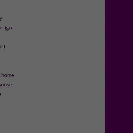
y
esign
ld
o home
Goose
e