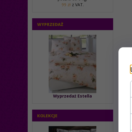
99 zł
z VAT.
WYPRZEDAŻ
Wyprzedaż Estella
KOLEKCJE