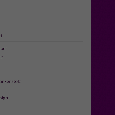
i
auer
te
frankenstolz
sign