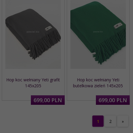
Hop koc wełniany Yeti grafit
Hop koc wełniany Yeti
145x205
butelkowa zieleń 145x205
699,
00
PLN
699,
00
PLN
1
2
»