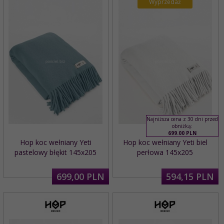
Wyprzedaż
Najniższa cena z 30 dni przed
obniżką:
699.00 PLN
Hop koc wełniany Yeti
Hop koc wełniany Yeti biel
pastelowy błękit 145x205
perłowa 145x205
699,
00
PLN
594,
15
PLN