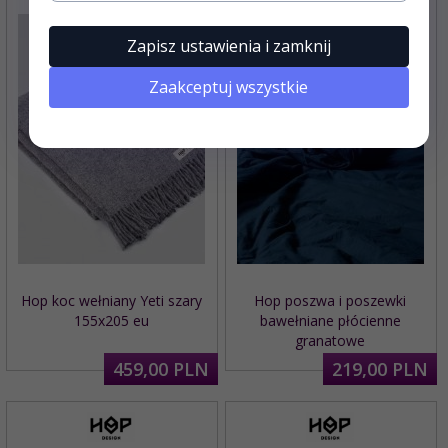
Zapisz ustawienia i zamknij
Zaakceptuj wszystkie
Hop koc wełniany Yeti szary
Hop poszwa i poszewki
155x205 eu
bawełniane płócienne
granatowe
459,
00
PLN
219,
00
PLN