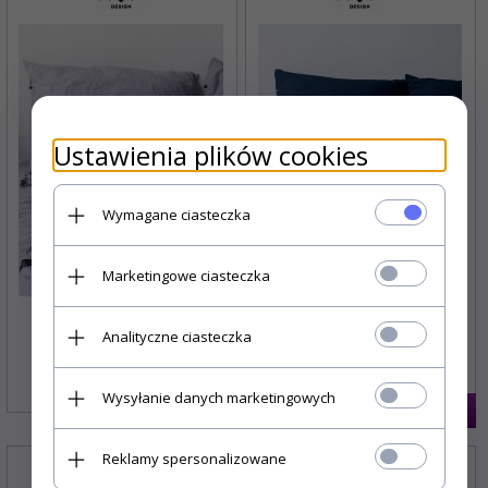
Ustawienia plików cookies
Wymagane ciasteczka
Marketingowe ciasteczka
Hop pościel bawełniana
Hop pościel bawełniana
Analityczne ciasteczka
płócienna szara
płócienna granatowa
Wysyłanie danych marketingowych
249,
00
PLN
249,
00
PLN
Reklamy spersonalizowane