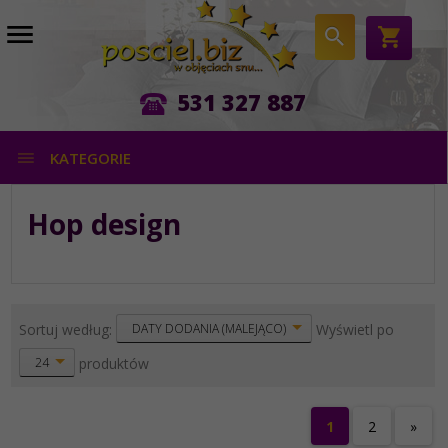
531 327 887
KATEGORIE
Hop design
sort
pop
Sortuj według:
Wyświetl po
DATY DODANIA (MALEJĄCO)
produktów
24
1
2
»