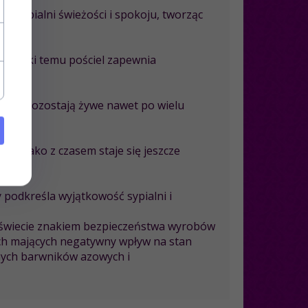
je sypialni świeżości i spokoju, tworząc
. Dzięki temu pościel zapewnia
kolory pozostają żywe nawet po wielu
yna mako z czasem staje się jeszcze
ry podkreśla wyjątkowość sypialni i
 w świecie znakiem bezpieczeństwa wyrobów
ach mających negatywny wpływ na stan
onych barwników azowych i