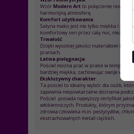
Wzór
Modern Art
to połączenie nowocze
harmonijną atmosferę.
Komfort użytkowania
:
Satyna mako jest nie tylko miękka i przyj
komfortowy sen przez całą noc, niezależn
Trwałość
:
Dzięki wysokiej jakości materiałowi i pre
praniach.
Łatwa pielęgnacja
:
Pościel można prać w pralce w temperaturz
bardziej miękka, zachowując swoje właściw
Ekskluzywny charakter
:
Ta pościel to idealny wybór dla osób, któr
zapewnia niepowtarzalne doznania podcz
Pościel posiada najwyższy certyfikat jak
włókienniczych. Produkty, którym przyzna
zdrowia człowieka m.in. pestycydów, chlo
ekstrachowalnych metali ciężkich.