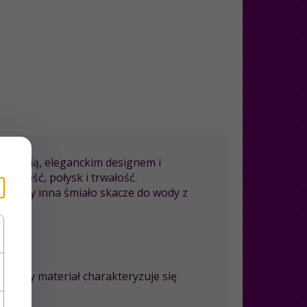
akością, eleganckim designem i
ękkość, połysk i trwałość.
as gdy inna śmiało skacze do wody z
luzywny materiał charakteryzuje się