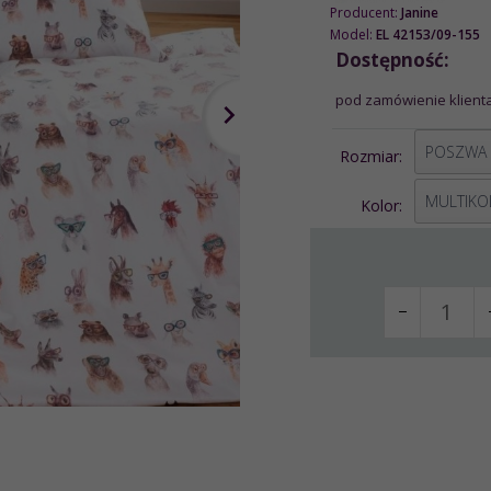
Producent:
Janine
Model:
EL 42153/09-155
Dostępność:
pod zamówienie klienta
options[1]
Rozmiar:
options[2]
MULTIKO
Kolor: