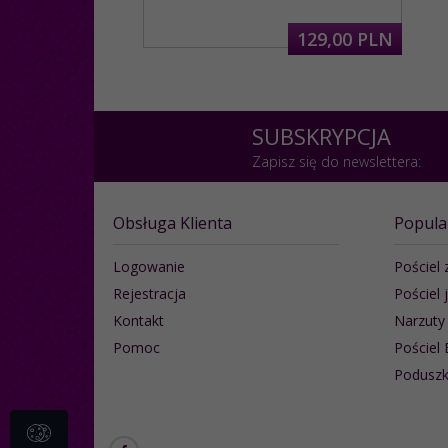
129,
00
PLN
SUBSKRYPCJA
Zapisz się do newslettera:
Obsługa Klienta
Popula
Logowanie
Pościel 
Rejestracja
Pościel 
Kontakt
Narzuty
Pomoc
Pościel 
Poduszk