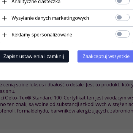
Analityczne ciasteczka
snego designu z artystycznym sznytem. Kolor
niebieski
doda
Wysyłanie danych marketingowych
emna w dotyku, ale również przewiewna i przyjazna dla skóry
ie od pory roku.
Reklamy spersonalizowane
cyzyjnemu wykonaniu, pościel jest odporna na zużycie, a jej 
Zapisz ustawienia i zamknij
Zaakceptuj wszystkie
e do 60°C, co ułatwia utrzymanie jej w idealnym stanie. Sat
ości przez długie lata.
e cenią sobie luksus i dbałość o detale. Jest to produkt, któ
as snu.
ości Oeko-Tex® Standard 100. Certyfikat ten jest wiodącym
no ten znak, są wolne od substancji szkodliwych w stężeni
rofenoli, formaldehydu, barwników alergizujących, zabroni