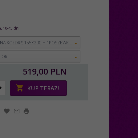
, 10-45 dni
POSZWA NA KOŁDRĘ 155X200 + 1POSZEWKA 80X80
LOR
519,
00
PLN
KUP TERAZ!